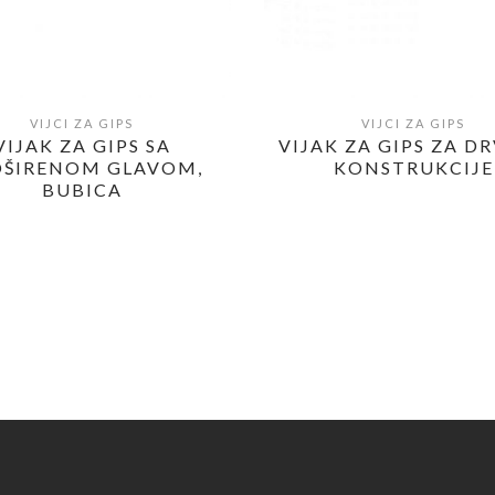
VIJCI ZA GIPS
VIJCI ZA GIPS
POGLEDAJ
POGLEDAJ
VIJAK ZA GIPS SA
VIJAK ZA GIPS ZA D
OŠIRENOM GLAVOM,
KONSTRUKCIJE
BUBICA