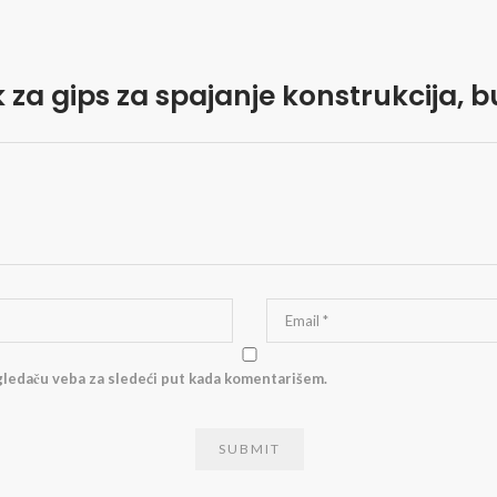
ak za gips za spajanje konstrukcija, 
gledaču veba za sledeći put kada komentarišem.