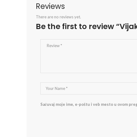
Reviews
There are no reviews yet.
Be the first to review “Vij
Sačuvaj moje ime, e-poštu i veb mesto u ovom pre