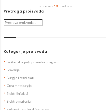
Prikazano
10
rezultata
Pretraga proizvoda
Pretraga
za:
Kategorije proizvoda
Baštensko-poljoprivredni program
Bravarija
Burgije i rezni alati
Crna metalurgija
Električni alati
Elektro materijal
Farbarsko-molerski program