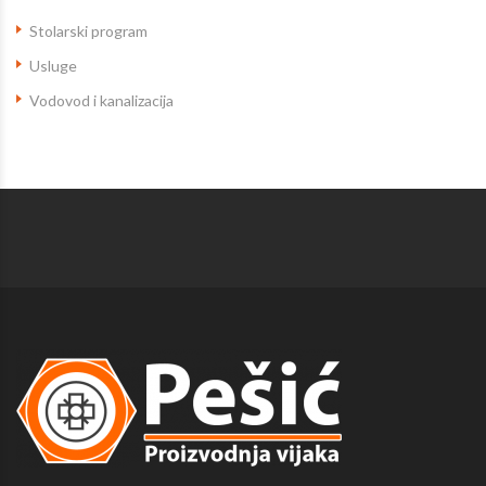
Stolarski program
Usluge
Vodovod i kanalizacija