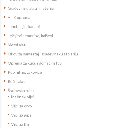
Građevinski alati i materijali
HTZ oprema
Lanci, sajle, kanapi
Ležajevi,semerinzi, kaiševi
Merni alati
Okov za nameštaj i građevinsku stolariju
Oprema za kuću i domaćinstvo
Pop nitne, zakovice
Ručni alat
Šrafovska roba
Mašinski vijci
Vijci za drvo
Vijci za gips
Vijci za lim